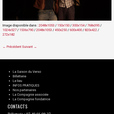
Image disponible dans :
2048x1053
/
150x150
/
300x154
/
768x395
/
1024x527
/
1536x790
/
2048x1053
/
450x250
/
600x400
/
820x422
/
272x182
← Précédent
Suivant →
La Saison du Verso
Billetterie
Le lieu
INFOS PRATIQUES
Nos partenaires
La Compagnie associée
La Compagnie fondatrice
CONTACTS