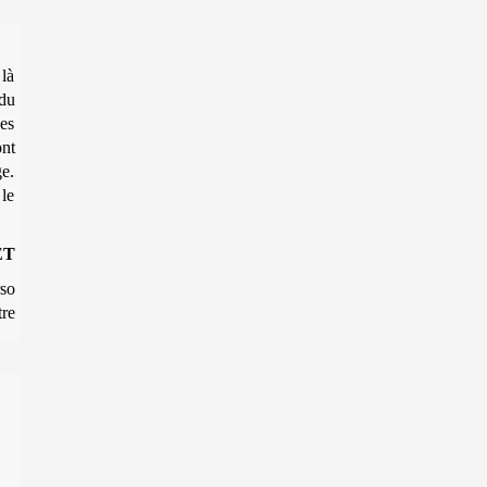
 là
 du
es
ont
ge.
 le
ET
so
tre