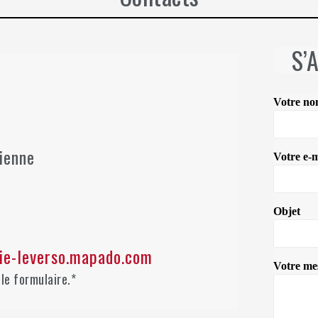
S’
Votre n
tienne
Votre e-m
Objet
rie-leverso.mapado.com
Votre mes
le formulaire.*