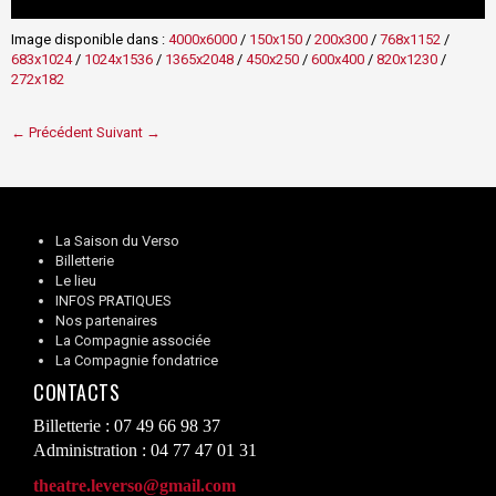
Image disponible dans :
4000x6000
/
150x150
/
200x300
/
768x1152
/
683x1024
/
1024x1536
/
1365x2048
/
450x250
/
600x400
/
820x1230
/
272x182
← Précédent
Suivant →
La Saison du Verso
Billetterie
Le lieu
INFOS PRATIQUES
Nos partenaires
La Compagnie associée
La Compagnie fondatrice
CONTACTS
Billetterie : 07 49 66 98 37
Administration : 04 77 47 01 31
theatre.leverso@gmail.com