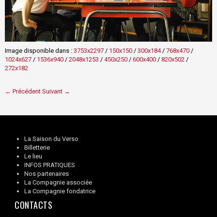
Image disponible dans :
3753x2297
/
150x150
/
300x184
/
768x470
/
1024x627
/
1536x940
/
2048x1253
/
450x250
/
600x400
/
820x502
/
272x182
← Précédent
Suivant →
La Saison du Verso
Billetterie
Le lieu
INFOS PRATIQUES
Nos partenaires
La Compagnie associée
La Compagnie fondatrice
CONTACTS