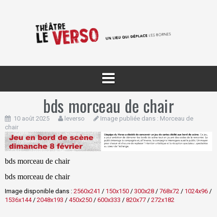
Aller
au
contenu
bds morceau de chair
10 août 2025
leverso
Image publiée dans :
Morceau de
chair
bds morceau de chair
bds morceau de chair
Image disponible dans :
2560x241
/
150x150
/
300x28
/
768x72
/
1024x96
/
1536x144
/
2048x193
/
450x250
/
600x333
/
820x77
/
272x182