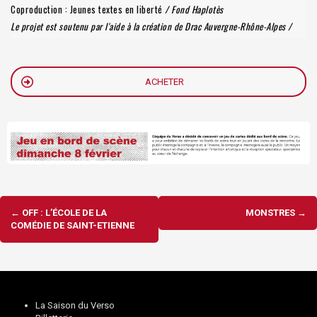
Coproduction : Jeunes textes en liberté
/
Fond Haplotès
Le projet est soutenu par l'aide à la création de Drac Auvergne-Rhône-Alpes /
ACHETER
Navigation
←
OFF : L’ÉCOLE DE LA
MONSTRES
→
d'article
COMÉDIE DE SAINT-ETIENNE
La Saison du Verso