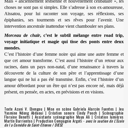
Mais « anciennement lesbienne et nouvellement célibataire », les
choses ne sont pas si simples. Elle s’adresse à son ex-amoureuse,
Aïssatou, pour lui raconter son voyage, ses réflexions, ses
épiphanies, ses tourments et ses rêves pour l’avenir. Une
intervention ancestrale inattendue vient chambouler ses plans.
Morceau de chair
, c’est le subtil mélange entre road trip,
voyage initiatique et magie qui tisse des ponts entre deux
mondes.
C’est l’histoire d’une femme noire qui aime une autre femme et
que cet amour transforme. C’est aussi l’histoire d’un retour aux
racines, dans un pays non-natal, d’une renaissance à travers la
découverte de la culture de son père et l’apprentissage d’une
langue qui ne lui a pas été transmise. Enfin, c’est l’histoire d’un
amour débordant pour un être qui n’est pas encore né, mais déjà
présent, en pensée, en actes, en prévisions et en visions.
Texte Azani V. Ebengou | Mise en scène Gabriela Alarcón Fuentes | Jeu
Yasmine Ndong Abdaoui | Création sonore Cindy Pooch | Scénographie
Floraine Benetti | Assistante scénographie Maya Ali | Création lumières
Martín Barrientos | Production Compagnie Argoti -
avec le soutien de L'École
de l a Comédie de Saint-Étienne / DIESE