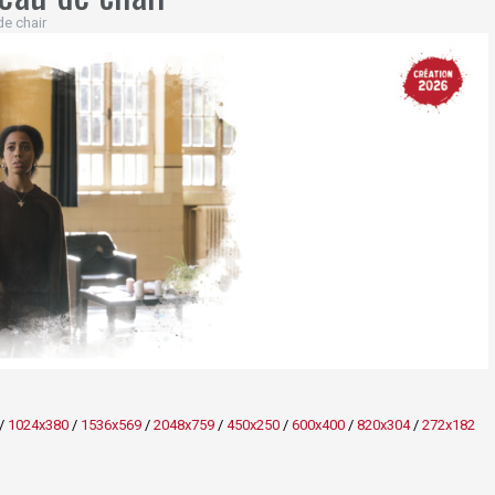
e chair
/
1024x380
/
1536x569
/
2048x759
/
450x250
/
600x400
/
820x304
/
272x182