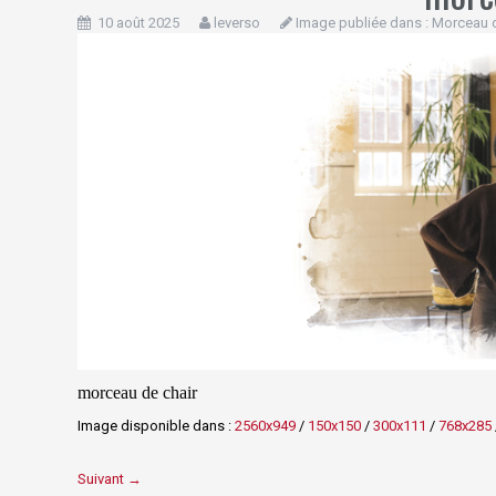
10 août 2025
leverso
Image publiée dans :
Morceau d
morceau de chair
Image disponible dans :
2560x949
/
150x150
/
300x111
/
768x285
Suivant →