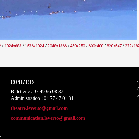
2
/
1024x683
/
1536x1024
/
2048x1366
/
450x250
/
600x400
/
820x547
/
272x18
CONTACTS
Billetterie : 07 49 66 98 37
Administration : 04 77 47 01 31
theatre.leverso@gmail.com
communication.leverso@gmail.com
e