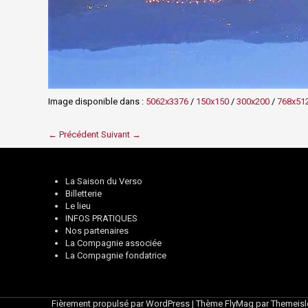
Image disponible dans :
5062x3376
/
150x150
/
300x200
/
768x51
← Précédent
Suivant →
La Saison du Verso
Billetterie
Le lieu
INFOS PRATIQUES
Nos partenaires
La Compagnie associée
La Compagnie fondatrice
Fièrement propulsé par WordPress
|
Thème
FlyMag
par Themeisl