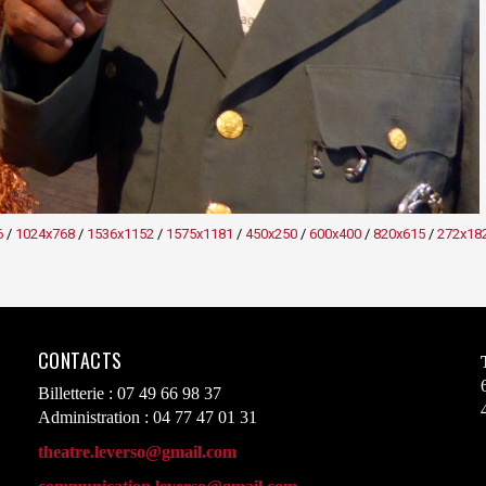
6
/
1024x768
/
1536x1152
/
1575x1181
/
450x250
/
600x400
/
820x615
/
272x18
CONTACTS
Billetterie : 07 49 66 98 37
Administration : 04 77 47 01 31
theatre.leverso@gmail.com