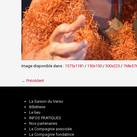
Image disponible dans :
1575x1181
/
150x150
/
300x225
/
768x57
← Précédent
La Saison du Verso
Billetterie
Le lieu
INFOS PRATIQUES
Nos partenaires
La Compagnie associée
La Compagnie fondatrice