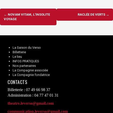
Navigation
←
NOVAM VITAM, L’INSOLITE
RACLÉE DE VERTS
→
d'article
VOYAGE
La Saison du Verso
Billetterie
Le lieu
INFOS PRATIQUES
Nos partenaires
La Compagnie associée
La Compagnie fondatrice
CONTACTS
Billetterie : 07 49 66 98 37
Administration : 04 77 47 01 31
theatre.leverso@gmail.com
communication.leverso@gmail.com