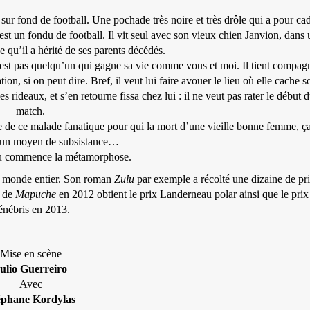
t sur fond de football. Une pochade très noire et très drôle qui a pour ca
est un fondu de football. Il vit seul avec son vieux chien Janvion, dans 
e qu’il a hérité de ses parents décédés.
st pas quelqu’un qui gagne sa vie comme vous et moi. Il tient compag
ion, si on peut dire. Bref, il veut lui faire avouer le lieu où elle cache s
 rideaux, et s’en retourne fissa chez lui : il ne veut pas rater le début 
match.
 vie de ce malade fanatique pour qui la mort d’une vieille bonne femme, ç
u’un moyen de subsistance…
où commence la métamorphose.
 le monde entier. Son roman
Zulu
par exemple a récolté une dizaine de pri
e de
Mapuche
en 2012 obtient le prix Landerneau polar ainsi que le prix
énébris en 2013.
Mise en scène
ulio Guerreiro
Avec
éphane Kordylas