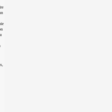
dre
un
nie
on
du
a
x,