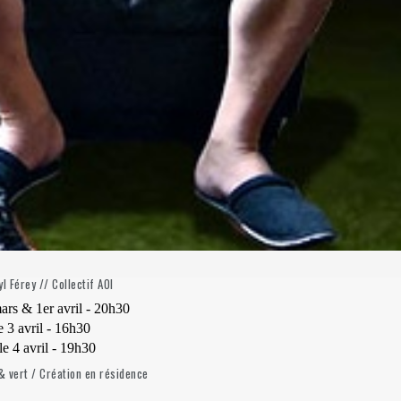
l Férey // Collectif AOI
ars & 1er avril - 20h30
 3 avril - 16h30
le 4 avril - 19h30
& vert / Création en résidence