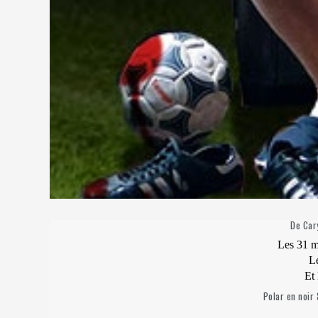
De Cary
Les 31 m
Le
Et 
Polar en noir 