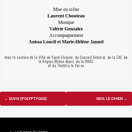
Mise en scène
Laurent Chouteau
Musique
Valérie Gonzalez
Accompagnement
Anissa Loucif et Marie-Hélène Januel
Avec le soutien de la Ville de Saint-Etienne, du Conseil Général, de la CAF, de
la Région Rhône Alpes, de la DRAC
et du Théâtre le Verso
Navigation
←
ELVIS (POLYPTYQUE)
SEUL LE CHIEN
→
d'article
La Saison du Verso