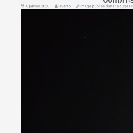
8 janvier 2020
leverso
Image publiée dans :
Rouge Pr