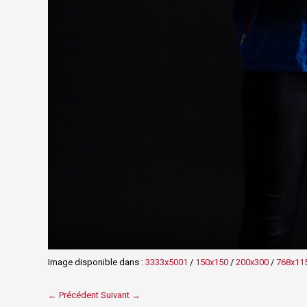
Image disponible dans :
3333x5001
/
150x150
/
200x300
/
768x11
← Précédent
Suivant →