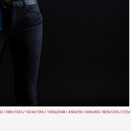
52
/
682x1024
/
1024x1536
/
1365x2048
/
450x250
/
600x400
/
820x1230
/
272x