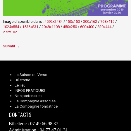
Image disponible dans :
4592x2484
/
150x150
/
300x162
/
768x415
/
1024x554
/
1536x831
/
2048x1108
/
450x250
/
600x400
/
820x444
/
272x182
Suivant →
La Saison du Verso
Billetterie
Le lieu
INFOS PRATIQUES
Nos partenaires
La Compagnie associée
La Compagnie fondatrice
CONTACTS
Billetterie : 07 49 66 98 37
Administration : 04 77 47 01 31