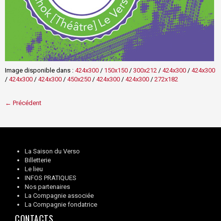
Image disponible dans :
424x300
/
150x150
/
300x212
/
424x300
/
424x300
/
424x300
/
424x300
/
450x250
/
424x300
/
424x300
/
272x182
← Précédent
La Saison du Verso
Billetterie
Le lieu
INFOS PRATIQUES
Nos partenaires
La Compagnie associée
La Compagnie fondatrice
CONTACTS