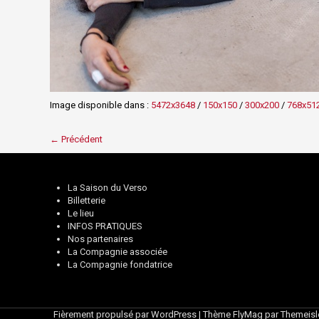
Image disponible dans :
5472x3648
/
150x150
/
300x200
/
768x51
← Précédent
La Saison du Verso
Billetterie
Le lieu
INFOS PRATIQUES
Nos partenaires
La Compagnie associée
La Compagnie fondatrice
Fièrement propulsé par WordPress
|
Thème
FlyMag
par Themeisl