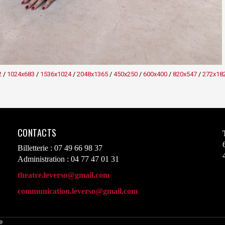
2
/
1024x683
/
1536x1024
/
2048x1365
/
450x250
/
600x400
/
820x547
/
272x18
CONTACTS
Billetterie : 07 49 66 98 37
Administration : 04 77 47 01 31
theatre.leverso@gmail.com
communication.leverso@gmail.com
e