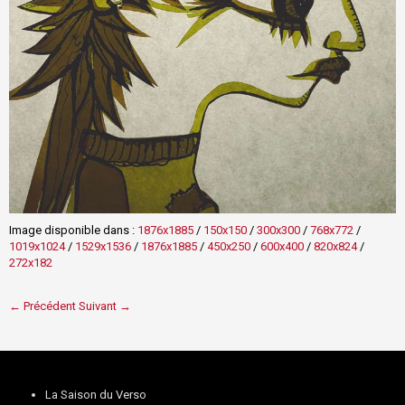
Image disponible dans :
1876x1885
/
150x150
/
300x300
/
768x772
/
1019x1024
/
1529x1536
/
1876x1885
/
450x250
/
600x400
/
820x824
/
272x182
← Précédent
Suivant →
La Saison du Verso