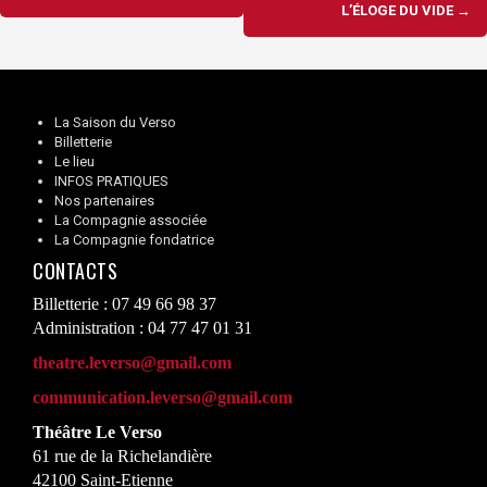
d'article
L’ÉLOGE DU VIDE
→
La Saison du Verso
Billetterie
Le lieu
INFOS PRATIQUES
Nos partenaires
La Compagnie associée
La Compagnie fondatrice
CONTACTS
Billetterie : 07 49 66 98 37
Administration : 04 77 47 01 31
theatre.leverso@gmail.com
communication.leverso@gmail.com
Théâtre Le Verso
61 rue de la Richelandière
42100 Saint-Etienne