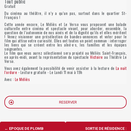
Tout public
Gratuit
Du cinéma au théâtre, il n’y a qu’un pas, surtout dans le quartier St-
François !
Cette année encore, Le Méliès et Le Verso vous proposent une balade
culturelle entre cinéma et spectacle vivant, pour aborder, ensemble, la
question de l’autonomie de nos ainés et de la dignité qu’ils et elles méritent
! Venez visionner une présélection de bandes-annonces et voter pour le
film qui attise votre curiosité. Elles ont toutes un point commun : interroger
les liens qui se créent entre les aîné·e·s, les familles et les équipes
soignantes.
Le film que vous aurez sélectionné sera projeté au Méliès Saint-François,
en après-midi, avant la représentation du spectacle
Victoire
au Théâtre Le
Verso.
Vous avez également la possibilité de venir assister à la lecture de
La nuit
l'ordure
- Lecture gratuite - Le Lundi 11 mai à 19h
Avec :
Le Méliès
RESERVER
Navigation
←
EPOQUE DE PLOMB
SORTIE DE RÉSIDENCE :