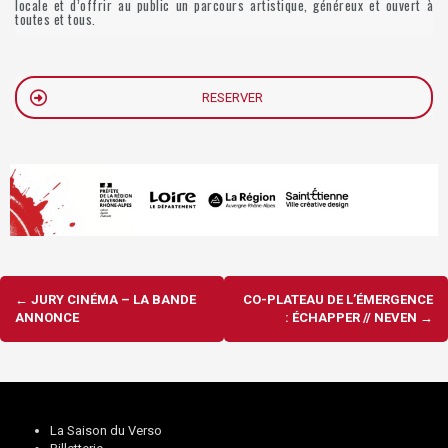
locale et d’offrir au public un parcours artistique, généreux et ouvert à
toutes et tous.
RESERVER
Navigation
←
JURY CINÉMA – LA BANDE
CO-PLATEAU DE L’ÉMERGENCE
d'article
ANNONCE
: ÉCHAPPER // NEVEN
→
La Saison du Verso