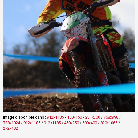
Image disponible dans :
912x1185
/
150x150
/
231x300
/
768x998
/
788x1024
/
912x1185
/
912x1185
/
450x250
/
600x400
/
820x1065
/
272x182