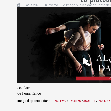
10 août 2025
leverso
Image publiée dans :
Sortie de 
co-plateau
de l émergence
Image disponible dans :
2560x949
/
150x150
/
300x111
/
768x285