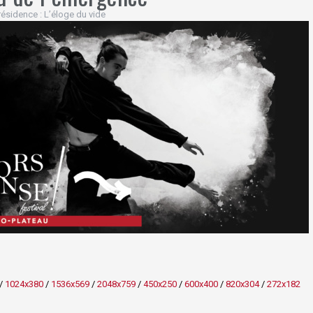
résidence : L’éloge du vide
/
1024x380
/
1536x569
/
2048x759
/
450x250
/
600x400
/
820x304
/
272x182