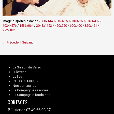
Image disponible dans :
2560x1440
/
150x150
/
300x169
/
768x432
/
1024x576
/
1536x864
/
2048x1152
/
450x250
/
600x400
/
820x461
/
272x182
← Précédent
Suivant →
La Saison du Verso
Billetterie
Le lieu
INFOS PRATIQUES
Nos partenaires
La Compagnie associée
La Compagnie fondatrice
CONTACTS
Billetterie : 07 49 66 98 37