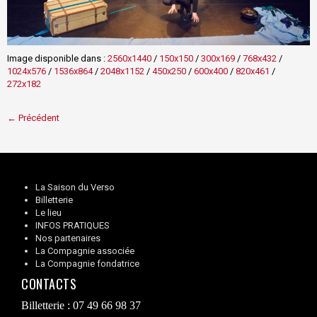
Image disponible dans :
2560x1440
/
150x150
/
300x169
/
768x432
/
1024x576
/
1536x864
/
2048x1152
/
450x250
/
600x400
/
820x461
/
272x182
← Précédent
La Saison du Verso
Billetterie
Le lieu
INFOS PRATIQUES
Nos partenaires
La Compagnie associée
La Compagnie fondatrice
CONTACTS
Billetterie : 07 49 66 98 37