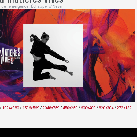
 de l’émergence : Échapper // Neven
/
1024x380
/
1536x569
/
2048x759
/
450x250
/
600x400
/
820x304
/
272x182