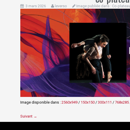
3 mars 2026
leverso
Image publiée dans :
Co-plateau
Image disponible dans :
2560x949
/
150x150
/
300x111
/
768x285
Suivant →