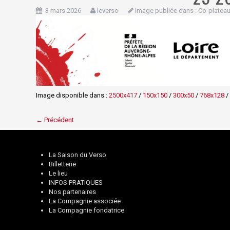
3 mars 2026
leverso
Image publiée dans :
Co-plateau
Image disponible dans :
2500x417
/
150x150
/
300x50
/
768x128
/
← Précédent
La Saison du Verso
Billetterie
Le lieu
INFOS PRATIQUES
Nos partenaires
La Compagnie associée
La Compagnie fondatrice