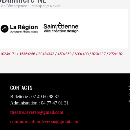
 de l’émergence : Échapper // Neven
1024x171
/
1536x256
/
2048x342
/
450x250
/
600x400
/
820x137
/
272x182
CONTACTS
Billetterie : 07 49 66 98 37
Administration : 04 77 47 01 31
theatre.leverso@gmail.com
communication.leverso@gmail.com