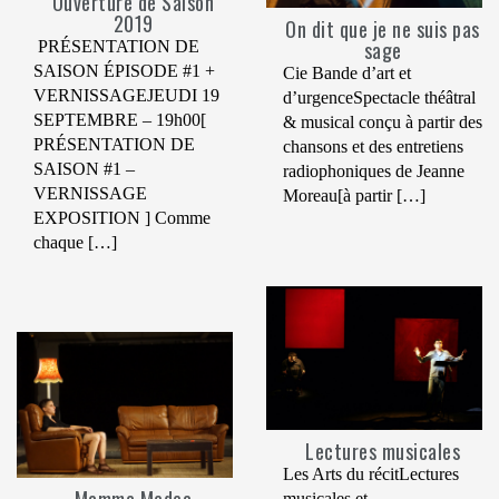
Ouverture de Saison
2019
On dit que je ne suis pas
sage
PRÉSENTATION DE
SAISON ÉPISODE #1 +
Cie Bande d’art et
VERNISSAGEJEUDI 19
d’urgenceSpectacle théâtral
SEPTEMBRE – 19h00[
& musical conçu à partir des
PRÉSENTATION DE
chansons et des entretiens
SAISON #1 –
radiophoniques de Jeanne
VERNISSAGE
Moreau[à partir […]
EXPOSITION ] Comme
chaque […]
Lectures musicales
Les Arts du récitLectures
musicales et