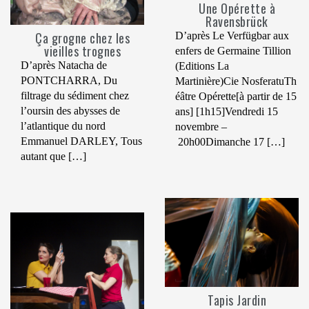
Une Opérette à
Ravensbrück
Ça grogne chez les
D’après Le Verfügbar aux
vieilles trognes
enfers de Germaine Tillion
D’après Natacha de
(Editions La
PONTCHARRA, Du
Martinière)Cie NosferatuTh
filtrage du sédiment chez
éâtre Opérette[à partir de 15
l’oursin des abysses de
ans] [1h15]Vendredi 15
l’atlantique du nord
novembre –
Emmanuel DARLEY, Tous
20h00Dimanche 17 […]
autant que […]
Tapis Jardin