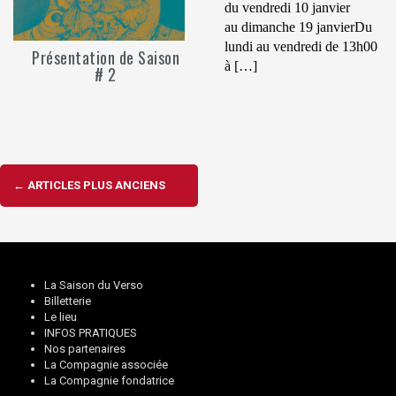
du vendredi 10 janvier
au dimanche 19 janvierDu
lundi au vendredi de 13h00
Présentation de Saison
à […]
# 2
Navigation
←
ARTICLES PLUS ANCIENS
des
articles
La Saison du Verso
Billetterie
Le lieu
INFOS PRATIQUES
Nos partenaires
La Compagnie associée
La Compagnie fondatrice