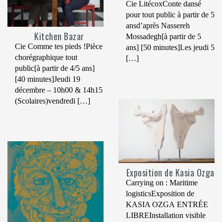
Cie LitécoxConte dansé
pour tout public à partir de 5
ansd’après Nassereh
Kitchen Bazar
Mossadegh[à partir de 5
Cie Comme tes pieds !Pièce
ans] [50 minutes]Les jeudi 5
chorégraphique tout
[…]
public[à partir de 4/5 ans]
[40 minutes]Jeudi 19
décembre – 10h00 & 14h15
(Scolaires)vendredi […]
Exposition de Kasia Ozga
Carrying on : Maritime
logisticsExposition de
KASIA OZGA ENTRÉE
LIBREInstallation visible