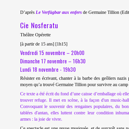
D’après
Le Verfügbar aux enfers
de Germaine Tillion (Edit
Cie Nosferatu
Théâtre Opérette
[à partir de 15 ans] [1h15]
Vendredi 15 novembre – 20h00
Dimanche 17 novembre – 16h30
Lundi 18 novembre - 19h30
Résister en écrivant, chanter à la barbe des geôliers nazis 
moyen qu’a trouvé Germaine Tillion pour survivre au camp
Ce texte a été écrit du fond d’une caisse d’emballage où elle
trouver refuge. Il met en scène, à la façon d'un music-hal
Convoquant le souvenir des rengaines populaires, du bon 
tablées d'antan, elles luttent contre leur condition inhum
armes : la joie de vivre.
Ce spectacle est une revue musiquée, et de surcroît sans par