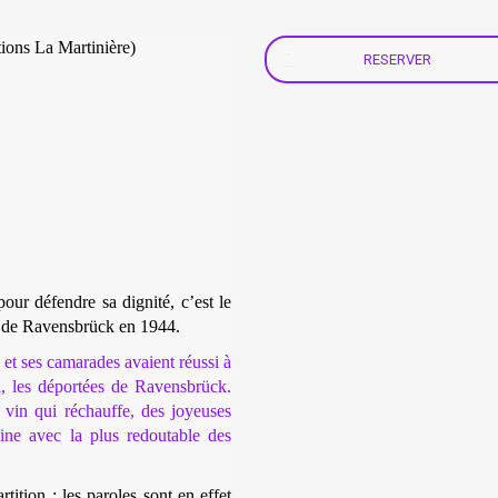
ions La Martinière)
RESERVER
pour défendre sa dignité, c’est le
 de Ravensbrück en 1944.
 et ses camarades avaient réussi à
l, les déportées de Ravensbrück.
vin qui réchauffe, des joyeuses
aine avec la plus redoutable des
tition : les paroles sont en effet