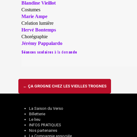
Blandine Vieillot
Costumes
Marie Ampe
Création lumière
Hervé Bontemps
Chorégraphie
Jérémy Pappalardo
Séances scolaires
à la dem
ande
Navigation
←
ÇA GROGNE CHEZ LES VIEILLES TROGNES
d'article
La Saison du Verso
Billetterie
Le lieu
INFOS PRATIQUES
Nos partenaires
La Compagnie associée