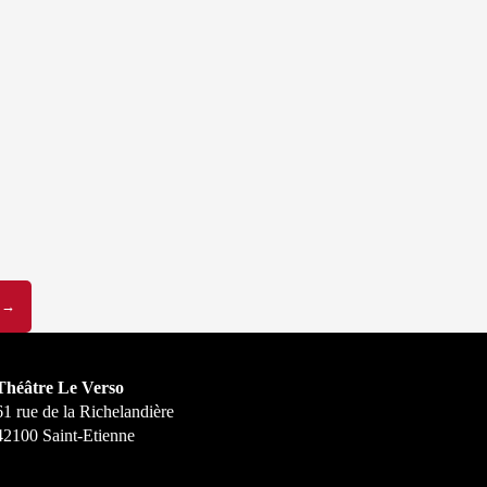
A
→
Théâtre Le Verso
61 rue de la Richelandière
42100 Saint-Etienne