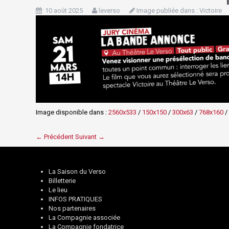
10 août 2025
leverso
Image publiée dans :
Victoire
Image disponible dans :
2560x533
/
150x150
/
300x63
/
768x160
/
← Précédent
Suivant →
La Saison du Verso
Billetterie
Le lieu
INFOS PRATIQUES
Nos partenaires
La Compagnie associée
La Compagnie fondatrice