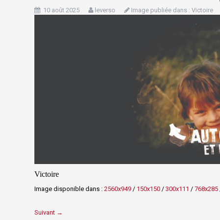
10 août 2025
leverso
Image publiée dans :
Victoire
Victoire
Image disponible dans :
2560x949
/
150x150
/
300x111
/
768x285
Suivant →