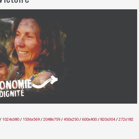
/
1024x380
/
1536x569
/
2048x759
/
450x250
/
600x400
/
820x304
/
272x182