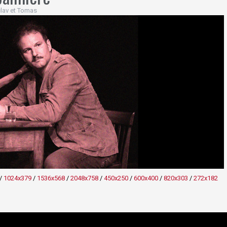
lav et Tomas
/
1024x379
/
1536x568
/
2048x758
/
450x250
/
600x400
/
820x303
/
272x182