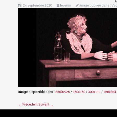
24 septembre 2020
leverso
Image publiée dans :
Vac
Image disponible dans :
2500x925
/
150x150
/
300x111
/
768x284
← Précédent
Suivant →