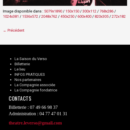
Image disponible dans :
5079x1890
/
150x150
/
300x112
/
768x286
/
1024x381
/
1536x572
/
2048x762
/
450x250
/
600x400
/
820x305
/
272x182
← Précédent
La Saison du Verso
Billetterie
Le lieu
INFOS PRATIQUES
Nos partenaires
La Compagnie associée
La Compagnie fondatrice
CONTACTS
Billetterie : 07 49 66 98 37
Administration : 04 77 47 01 31
theatre.leverso@gmail.com