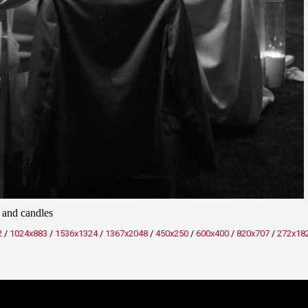
s and candles
2
/
1024x883
/
1536x1324
/
1367x2048
/
450x250
/
600x400
/
820x707
/
272x18