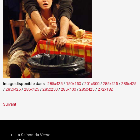
Image disponible dans :
285x425
/
150x150
/
201x300
/
285x425
/
285x425
/
285x425
/
285x425
/
285x250
/
285x400
/
285x425
/
272x182
Suivant →
La Saison du Verso