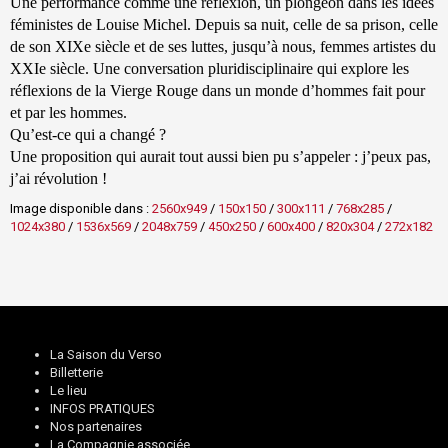
Une performance comme une réflexion, un plongeon dans les idées
féministes de Louise Michel. Depuis sa nuit, celle de sa prison, celle
de son XIXe siècle et de ses luttes, jusqu’à nous, femmes artistes du
XXIe siècle. Une conversation pluridisciplinaire qui explore les
réflexions de la Vierge Rouge dans un monde d’hommes fait pour
et par les hommes.
Qu’est-ce qui a changé ?
Une proposition qui aurait tout aussi bien pu s’appeler : j’peux pas,
j’ai révolution !
Image disponible dans :
2560x949
/
150x150
/
300x111
/
768x285
/
1024x380
/
1536x569
/
2048x759
/
450x250
/
600x400
/
820x304
/
272x182
La Saison du Verso
Billetterie
Le lieu
INFOS PRATIQUES
Nos partenaires
La Compagnie associée