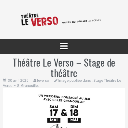
Aller
au
contenu
Théâtre Le Verso – Stage de
théâtre
30 avril 2025
leverso
Image publiée dans :
Stage Théâtre Le
Verso – G. Granouillet