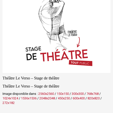
Théâtre Le Verso – Stage de théâtre
Théâtre Le Verso – Stage de théâtre
Image disponible dans :
2560x2560
/
150x150
/
300x300
/
768x768
/
1024x1024
/
1536x1536
/
2048x2048
/
450x250
/
600x400
/
820x820
/
272x182