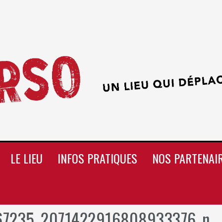
LE LIEU
INFOS PRATIQUES
NOS PARTENAI
67235_2071422916808933376_n