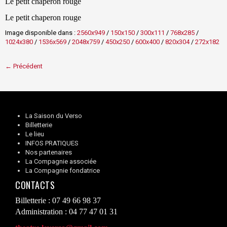
Le petit chaperon rouge
Le petit chaperon rouge
Image disponible dans :
2560x949
/
150x150
/
300x111
/
768x285
/
1024x380
/
1536x569
/
2048x759
/
450x250
/
600x400
/
820x304
/
272x182
← Précédent
La Saison du Verso
Billetterie
Le lieu
INFOS PRATIQUES
Nos partenaires
La Compagnie associée
La Compagnie fondatrice
CONTACTS
Billetterie : 07 49 66 98 37
Administration : 04 77 47 01 31