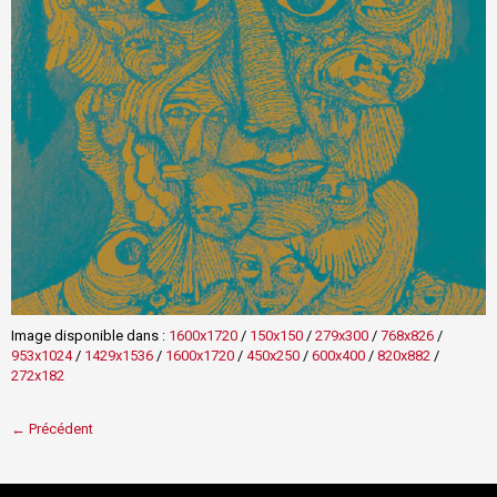
Image disponible dans :
1600x1720
/
150x150
/
279x300
/
768x826
/
953x1024
/
1429x1536
/
1600x1720
/
450x250
/
600x400
/
820x882
/
272x182
← Précédent