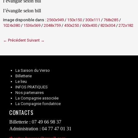
l’évangile selon bill
l’évangile selon bill
Image disponible dans :
2560x949
/
150x150
/
300x111
/
768x285
/
1024x380
/
1536x569
/
2048x759
/
450x250
/
600x400
/
820x304
/
272x182
← Précédent
Suivant →
La Saison du Verso
Billetterie
Le lieu
INFOS PRATIQUES
Nos partenaires
La Compagnie associée
La Compagnie fondatrice
CONTACTS
Billetterie : 07 49 66 98 37
Administration : 04 77 47 01 31