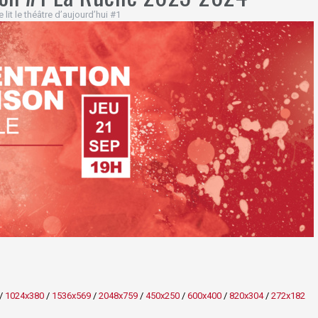
lit le théâtre d’aujourd’hui #1
/
1024x380
/
1536x569
/
2048x759
/
450x250
/
600x400
/
820x304
/
272x182