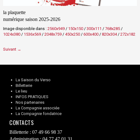
la plaquette
numérique saison 2025-2026
Image disponible dans :
2560x949
/
150x150
/
300x111
/
768x285
/
1024x380
/
1536x569
/
2048x759
/
450x250
/
600x400
/
820x304
/
272x182
Suivant →
La Saison du Verso
Billetterie
Le lieu
INFOS PRATIQUES
Nos partenaires
La Compagnie associée
La Compagnie fondatrice
CONTACTS
Billetterie : 07 49 66 98 37
Administration : 04 77 47 01 31