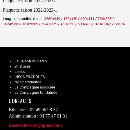
Plaquette saison 2022-2023-1
Plaquette saison 2022-2023-1
Image disponible dans :
2560x949
/
150x150
/
300x111
/
768x285
/
1024x380
/
1536x569
/
2048x759
/
450x250
/
600x400
/
820x304
/
272x182
La Saison du Verso
Billetterie
Le lieu
INFOS PRATIQUES
Nos partenaires
La Compagnie associée
La Compagnie fondatrice
CONTACTS
Billetterie : 07 49 66 98 37
Administration : 04 77 47 01 31
theatre.leverso@gmail.com