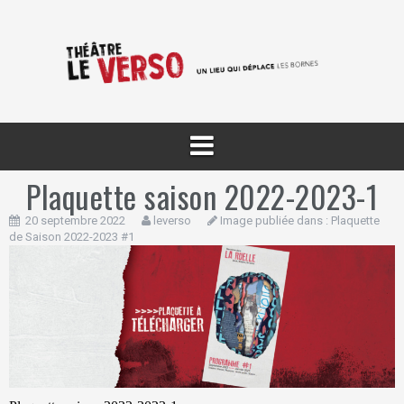
Aller
au
contenu
Plaquette saison 2022-2023-1
20 septembre 2022
leverso
Image publiée dans :
Plaquette
de Saison 2022-2023 #1