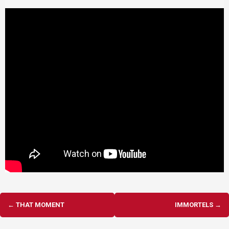
Navigation
←
THAT MOMENT
IMMORTELS
→
d'article