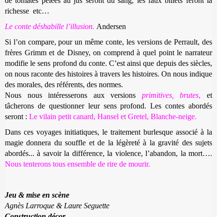
de tomates pelées au jus seront du sang, les faux billets feront la
richesse etc…
Le conte déshabille l’illusion.
Andersen
Si l’on compare, pour un même conte, les versions de Perrault, des
frères Grimm et de Disney, on comprend à quel point le narrateur
modifie le sens profond du conte. C’est ainsi que depuis des siècles,
on nous raconte des histoires à travers les histoires. On nous indique
des morales, des référents, des normes.
Nous nous intéresserons aux versions
primitives, brutes
,
et
tâcherons de questionner leur sens profond. Les contes abordés
seront :
Le vilain petit canard, Hansel et Gretel, Blanche-neige.
Dans ces voyages initiatiques, le traitement burlesque associé à la
magie donnera du souffle et de la légèreté à la gravité des sujets
abordés... à savoir la différence, la violence, l’abandon, la mort….
Nous tenterons tous ensemble de rire de mourir.
Jeu & mise en scène
Agnès Larroque & Laure Seguette
Construction décor