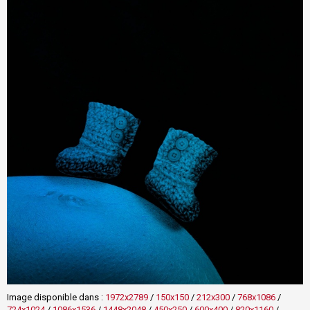
Image disponible dans :
1972x2789
/
150x150
/
212x300
/
768x1086
/
724x1024
/
1086x1536
/
1448x2048
/
450x250
/
600x400
/
820x1160
/