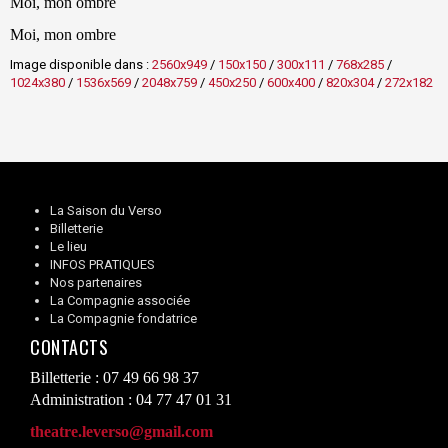
Moi, mon ombre
Moi, mon ombre
Image disponible dans :
2560x949
/
150x150
/
300x111
/
768x285
/
1024x380
/
1536x569
/
2048x759
/
450x250
/
600x400
/
820x304
/
272x182
La Saison du Verso
Billetterie
Le lieu
INFOS PRATIQUES
Nos partenaires
La Compagnie associée
La Compagnie fondatrice
CONTACTS
Billetterie : 07 49 66 98 37
Administration : 04 77 47 01 31
theatre.leverso@gmail.com