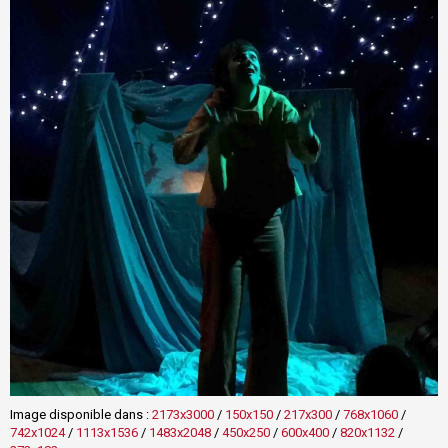
Image disponible dans :
2173x3000
/
150x150
/
217x300
/
768x1060
/
742x1024
/
1113x1536
/
1483x2048
/
450x250
/
600x400
/
820x1132
/