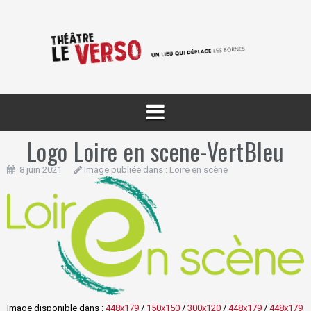
Aller
au
contenu
Logo Loire en scene-VertBleu
8 juin 2021
Image publiée dans :
Loire en scène
Image disponible dans :
448x179
/
150x150
/
300x120
/
448x179
/
448x179