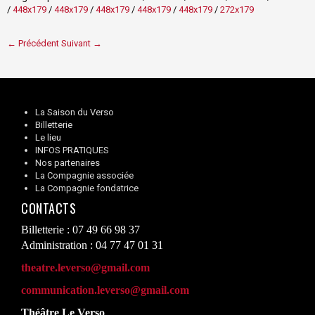
/
448x179
/
448x179
/
448x179
/
448x179
/
448x179
/
272x179
← Précédent
Suivant →
La Saison du Verso
Billetterie
Le lieu
INFOS PRATIQUES
Nos partenaires
La Compagnie associée
La Compagnie fondatrice
CONTACTS
Billetterie : 07 49 66 98 37
Administration : 04 77 47 01 31
theatre.leverso@gmail.com
communication.leverso@gmail.com
Théâtre Le Verso