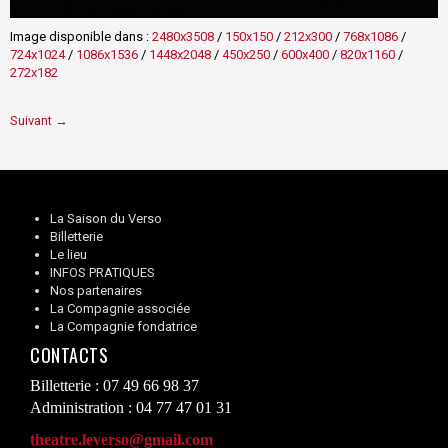
Image disponible dans :
2480x3508
/
150x150
/
212x300
/
768x1086
/
724x1024
/
1086x1536
/
1448x2048
/
450x250
/
600x400
/
820x1160
/
272x182
Suivant →
La Saison du Verso
Billetterie
Le lieu
INFOS PRATIQUES
Nos partenaires
La Compagnie associée
La Compagnie fondatrice
CONTACTS
Billetterie : 07 49 66 98 37
Administration : 04 77 47 01 31
theatre.leverso@gmail.com