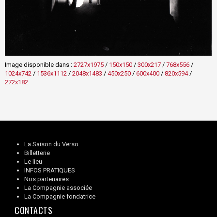
Image disponible dans :
2727x1975
/
150x150
/
300x217
/
768x556
/
1024x742
/
1536x1112
/
2048x1483
/
450x250
/
600x400
/
820x594
/
272x182
La Saison du Verso
Billetterie
Le lieu
INFOS PRATIQUES
Nos partenaires
La Compagnie associée
La Compagnie fondatrice
CONTACTS